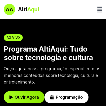
Pular
Alti
Aqui
para
AA
o
conteúdo
AO VIVO
Programa AltiAqui: Tudo
sobre tecnologia e cultura
Ouça agora nossa programação especial com os
melhores conteúdos sobre tecnologia, cultura e
entretenimento.
Ouvir Agora
Programação